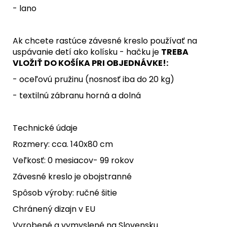
- lano
Ak chcete rastúce závesné kreslo používať na
uspávanie detí ako kolísku - hačku je
TREBA
VLOŽIŤ DO KOŠÍKA PRI OBJEDNÁVKE!:
- oceľovú pružinu (nosnosť iba do 20 kg)
- textilnú zábranu horná a dolná
Technické údaje
Rozmery: cca. 140x80 cm
Veľkosť: 0 mesiacov- 99 rokov
Závesné kreslo je obojstranné
Spôsob výroby: ručné šitie
Chránený dizajn v EU
Vyrobené a vymyslené na Slovensku