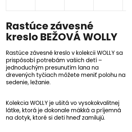
á
j
s
Rastúce závesné
ť
kreslo BEŽOVÁ WOLLY
?
Rastúce závesné kreslo v kolekcii WOLLY sa
prispôsobí potrebám vašich detí –
jednoduchým presunutím lana na
HĽADAŤ
drevených tyčiach môžete meniť polohu na
sedenie, ležanie.
O
d
Kolekcia WOLLY je ušitá vo vysokokvalitnej
p
látke, ktorá je dokonale mäkká a príjemná
o
na dotyk, ktoré si deti hneď zamilujú.
r
ú