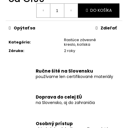
Jednotková
DO KOŠÍKA
cena:
Opýtať sa
Zdieľať
Rastúce závesné
Kategória
:
kreslo, kolíska
Záruka
:
2 roky
Ručne šité na Slovensku
používame len certifikované materiály
Doprava do celej EÚ
na Slovensko, aj do zahraničia
Osobný prístup