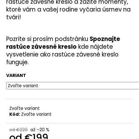
rastúce závesné kreslo a zažite momenty,
ktoré vám a vašej rodine vyčaria úsmev na
tvári!
Pozrite si prosím podstránku
Spoznajte
rastúce závesné kreslo
kde nájdete
vysvetlenie ako rastúce závesné kreslo
funguje.
VARIANT
Zvoľte variant
Kód:
Zvoľte variant
od €220
až –20 %
od
€199