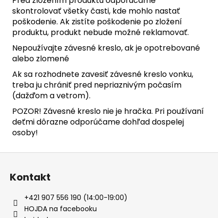
Pred zložením produktu odporúčame
skontrolovať všetky časti, kde mohlo nastať
poškodenie. Ak zistíte poškodenie po zložení
produktu, produkt nebude možné reklamovať.
Nepoužívajte závesné kreslo, ak je opotrebované
alebo zlomené
Ak sa rozhodnete zavesiť závesné kreslo vonku,
treba ju chrániť pred nepriaznivým počasím
(dažďom a vetrom).
POZOR! Závesné kreslo nie je hračka. Pri používaní
deťmi dôrazne odporúčame dohľad dospelej
osoby!
Z
á
Kontakt
p
ä
+421 907 556 190 (14:00-19:00)
t
HOJDA na facebooku