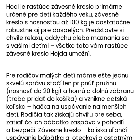
č
Hoci je rastúce závesné kreslo primárne
a
určené pre deti každého veku, závesné
m
e
kreslo s nosnosťou až 100 kg je dostatočne
robustné aj pre dospelých. Predstavte si
chvíle relaxu, oddychu alebo maznania sa
RASTÚCE
s vašimi deťmi – všetko toto vám rastúce
ZÁVESNÉ
KRESLO
závesné kreslo Hojda umožní.
SLIVKOVÁ
PÁSIKY
€220
Pre rodičov malých detí máme ešte jednu
skvelú správu stačí len pripnúť pružinu
(nosnosť do 20 kg) a hornú a dolnú zábranu
(treba pridať do košíka) a vznikne detská
kolíska – hačka na uspávanie najmenších
detí. Rodičia tak získajú chvíľu pre seba,
zatiaľ čo ich bábätko zaspáva v pohodlí
a bezpečí. Závesné kreslo – kolíska uľahčí
uspávanie bábätka aj oteckovi a ostatným