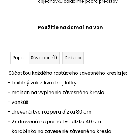
objednávku doladíme podľa predstáv
Použitie na doma i na von
Popis
Súvisiace (1)
Diskusia
Súčasťou každého rastúceho závesného kresla je:
- textilný vak z kvalitnej látky
- molitan na vyplnenie závesného kresla
- vankúš
- drevená tyč rozpera dĺžka 80 cm
- 2x drevená rozperná tyč dĺžka 40 cm
- karabínka na zavesenie závesného kresla