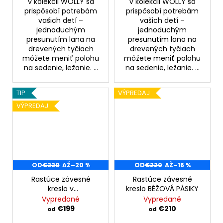
v kolekcii WOLLY sa
v kolekcii WOLLY sa
prispôsobí potrebám
prispôsobí potrebám
vašich detí –
vašich detí –
jednoduchým
jednoduchým
presunutím lana na
presunutím lana na
drevených tyčiach
drevených tyčiach
môžete meniť polohu
môžete meniť polohu
na sedenie, ležanie. ...
na sedenie, ležanie. ...
TIP
VÝPREDAJ
VÝPREDAJ
OD
€220
AŽ
–20 %
OD
€220
AŽ
–16 %
Rastúce závesné
Rastúce závesné
kreslo v
kreslo BÉŽOVÁ PÁSIKY
škandinávskom
Vypredané
Vypredané
dizajne Nórsky les
€199
€210
od
od