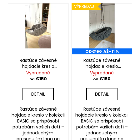
e
V
VÝPREDAJ
p
ý
r
p
o
i
d
s
u
p
k
r
OD
€150
AŽ
–11 %
t
o
Rastúce závesné
Rastúce závesné
o
hojdacie kreslo
hojdacie kreslo
d
BEŽOVO-SIVÁ
ČIERNO-SIVÁ
Vypredané
Vypredané
v
u
€150
€150
od
od
k
t
DETAIL
DETAIL
o
v
Rastúce závesné
Rastúce závesné
hojdacie kreslo v kolekcii
hojdacie kreslo v kolekcii
BASIC sa prispôsobí
BASIC sa prispôsobí
potrebám vašich detí –
potrebám vašich detí –
jednoduchým
jednoduchým
presunutím lana na
presunutím lana na