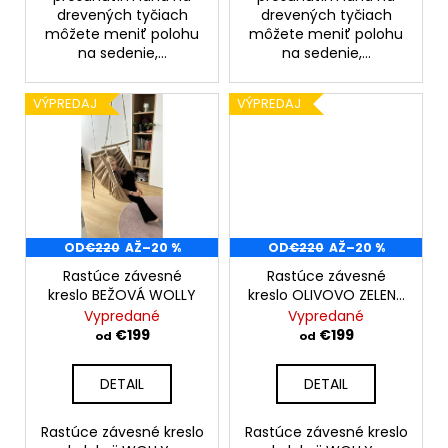
drevených tyčiach
drevených tyčiach
môžete meniť polohu
môžete meniť polohu
na sedenie,...
na sedenie,...
VÝPREDAJ
VÝPREDAJ
OD
€220
AŽ
–20 %
OD
€220
AŽ
–20 %
Rastúce závesné
Rastúce závesné
kreslo BEŽOVÁ WOLLY
kreslo OLIVOVO ZELENÁ
WOLLY
Vypredané
Vypredané
€199
€199
od
od
DETAIL
DETAIL
Rastúce závesné kreslo
Rastúce závesné kreslo