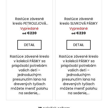
Rastúce závesné
Rastúce závesné
kreslo PETROLEJOVÁ
kreslo SLIVKOVÁ PÁSIKY
PÁSIKY
Vypredané
Vypredané
€220
€220
od
od
DETAIL
DETAIL
Rastúce závesné kreslo
Rastúce závesné kreslo
v kolekcii PÁSIKY sa
v kolekcii PÁSIKY sa
prispôsobí potrebám
prispôsobí potrebám
vašich detí –
vašich detí –
jednoduchým
jednoduchým
presunutím lana na
presunutím lana na
drevených tyčiach
drevených tyčiach
môžete meniť polohu
môžete meniť polohu
na sedenie,...
na sedenie,...