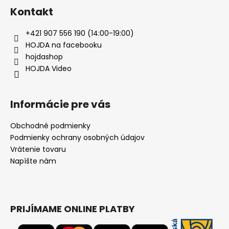
á
Kontakt
p
ä
+421 907 556 190 (14:00-19:00)
t
HOJDA na facebooku
i
hojdashop
e
HOJDA Video
Informácie pre vás
Obchodné podmienky
Podmienky ochrany osobných údajov
Vrátenie tovaru
Napíšte nám
PRIJÍMAME ONLINE PLATBY