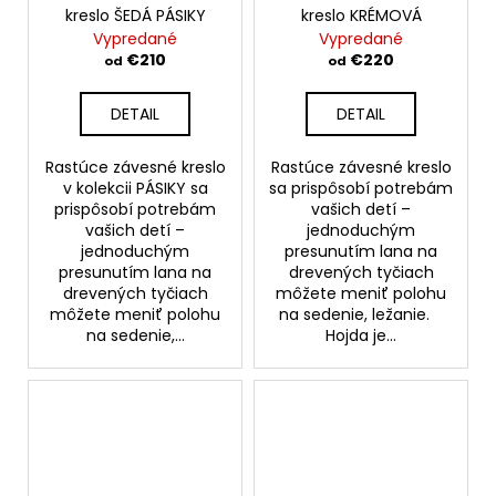
kreslo ŠEDÁ PÁSIKY
kreslo KRÉMOVÁ
Vypredané
Vypredané
€210
€220
od
od
DETAIL
DETAIL
Rastúce závesné kreslo
Rastúce závesné kreslo
v kolekcii PÁSIKY sa
sa prispôsobí potrebám
prispôsobí potrebám
vašich detí –
vašich detí –
jednoduchým
jednoduchým
presunutím lana na
presunutím lana na
drevených tyčiach
drevených tyčiach
môžete meniť polohu
môžete meniť polohu
na sedenie, ležanie.
na sedenie,...
Hojda je...