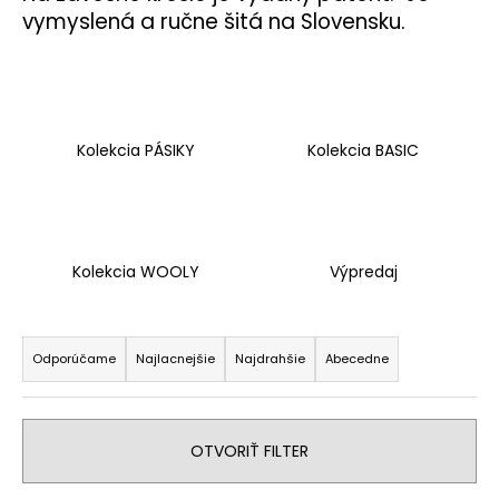
vymyslená a ručne šitá na Slovensku.
á
j
s
ť
?
Kolekcia PÁSIKY
Kolekcia BASIC
HĽADAŤ
Kolekcia WOOLY
Výpredaj
R
a
Odporúčame
Najlacnejšie
Najdrahšie
Abecedne
d
e
n
OTVORIŤ FILTER
i