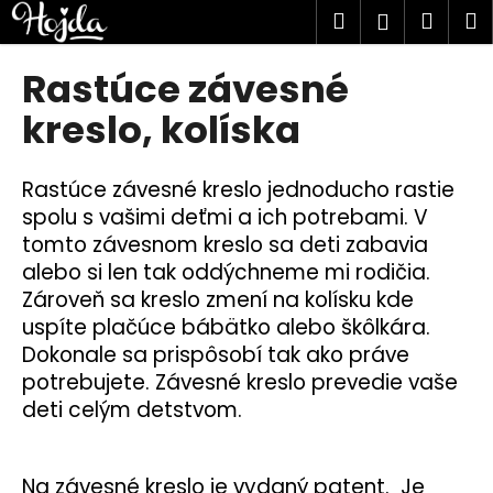
K
Prejsť
Hľadať
Náku
M
Prihlásen
na
o
obsah
Späť
Späť
košík
š
Rastúce závesné
í
Č
kreslo, kolíska
k
o
p
Rastúce závesné kreslo jednoducho rastie
o
spolu s vašimi deťmi a ich potrebami. V
t
tomto závesnom kreslo sa deti zabavia
r
alebo si len tak oddýchneme mi rodičia.
e
Zároveň sa kreslo zmení na kolísku kde
b
uspíte plačúce bábätko alebo škôlkára.
u
Dokonale sa prispôsobí tak ako práve
j
potrebujete. Závesné kreslo prevedie vaše
e
deti celým detstvom.
t
e
Na závesné kreslo je vydaný patent. Je
n