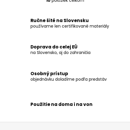
10
položiek celkom
O
v
l
Ručne šité na Slovensku
á
používame len certifikované materiály
d
a
c
Doprava do celej EÚ
i
na Slovensko, aj do zahraničia
e
p
r
v
Osobný prístup
k
objednávku doladíme podľa predstáv
y
v
ý
p
Použitie na doma i na von
i
s
u
Z