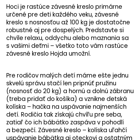
Hoci je rastúce závesné kreslo primárne
určené pre deti každého veku, závesné
kreslo s nosnosťou až 100 kg je dostatočne
robustné aj pre dospelých. Predstavte si
chvíle relaxu, oddychu alebo maznania sa
s vašimi deťmi – všetko toto vám rastúce
závesné kreslo Hojda umožní.
Pre rodičov malých detí máme ešte jednu
skvelú správu stačí len pripnúť pružinu
(nosnosť do 20 kg) a hornú a dolnú zábranu
(treba pridať do košíka) a vznikne detská
kolíska – hačka na uspávanie najmenších
detí. Rodičia tak získajú chvíľu pre seba,
zatiaľ čo ich bábätko zaspáva v pohodlí
a bezpečí. Závesné kreslo – kolíska uľahčí
uspávanie bábätka aj oteckovi a ostatným