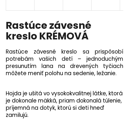
á
j
s
Rastúce závesné
ť
kreslo KRÉMOVÁ
?
Rastúce závesné kreslo sa prispôsobí
potrebám vašich detí – jednoduchým
presunutím lana na drevených tyčiach
HĽADAŤ
môžete meniť polohu na sedenie, ležanie.
Hojda je ušitá vo vysokokvalitnej látke, ktorá
je dokonale mäkká, priam dokonalá túlenie,
príjemná na dotyk, ktorú si deti hneď
zamilujú.