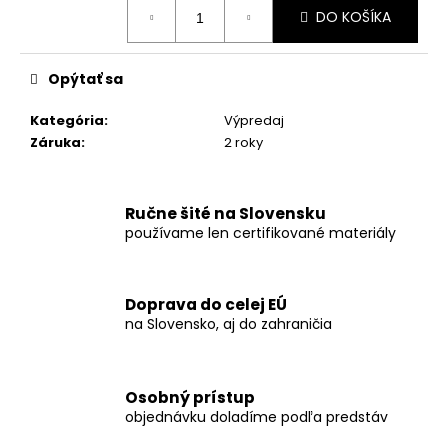
Jednotková
DO KOŠÍKA
cena:
Opýtať sa
Kategória
:
Výpredaj
Záruka
:
2 roky
Ručne šité na Slovensku
používame len certifikované materiály
Doprava do celej EÚ
na Slovensko, aj do zahraničia
Osobný prístup
objednávku doladíme podľa predstáv