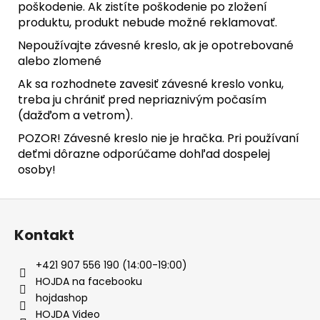
poškodenie. Ak zistíte poškodenie po zložení
produktu, produkt nebude možné reklamovať.
Nepoužívajte závesné kreslo, ak je opotrebované
alebo zlomené
Ak sa rozhodnete zavesiť závesné kreslo vonku,
treba ju chrániť pred nepriaznivým počasím
(dažďom a vetrom).
POZOR! Závesné kreslo nie je hračka. Pri používaní
deťmi dôrazne odporúčame dohľad dospelej
osoby!
Z
á
Kontakt
p
ä
+421 907 556 190 (14:00-19:00)
t
HOJDA na facebooku
i
hojdashop
e
HOJDA Video