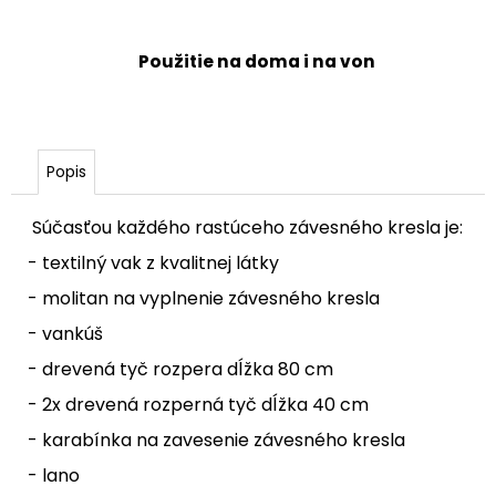
Použitie na doma i na von
Popis
Súčasťou každého rastúceho závesného kresla je:
- textilný vak z kvalitnej látky
- molitan na vyplnenie závesného kresla
- vankúš
- drevená tyč rozpera dĺžka 80 cm
- 2x drevená rozperná tyč dĺžka 40 cm
- karabínka na zavesenie závesného kresla
- lano